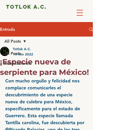
totlok a.c.
Entrada
All Posts
Totlok A.C.
All Posts
14 nov 2022
¡Especie nueva de
Publicaciones
serpiente para México!
Con mucho orgullo y felicidad nos 
complace comunicarles el 
descubrimiento de una especie 
nueva de culebra para México, 
específicamente para el estado de 
Guerrero. Esta especie llamada 
Tantilla carolina, fue descubierta por 
@Ricardo Palacios, uno de los tres 