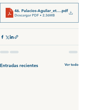
46. Palacios-Aguilar_et_al_2022_Out_of_the_past_Tan
.pdf
Descargar PDF • 2.36MB
Ver todo
Entradas recientes