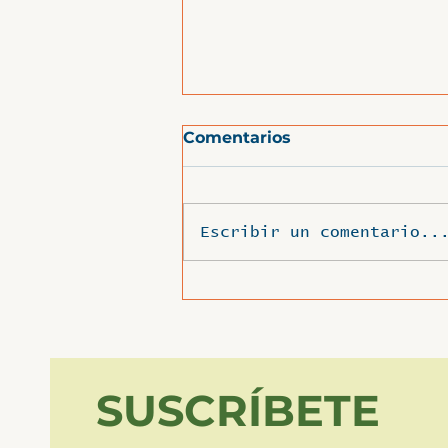
Comentarios
Escribir un comentario..
🦎🦎¡Nueva nota
científica! 🦎🦎
SUSCRÍBETE