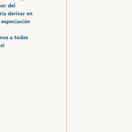
or del 
ía derivar en 
 especiación 
mos a todas 
s!