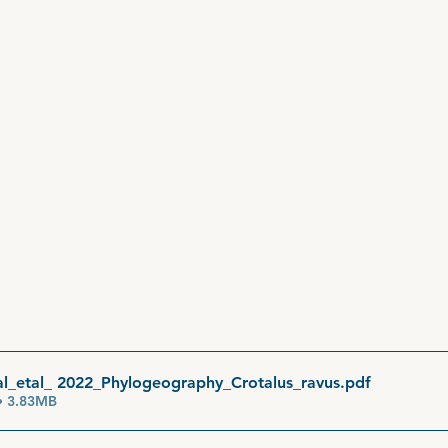
al_etal_ 2022_Phylogeography_Crotalus_ravus
.pdf
• 3.83MB