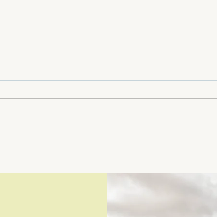
.
Yakacoatl talli: del
🐍
descubrimiento
EXC
científico a la
HER
conversación nacional
MEX