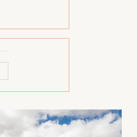
🐍¡UN HITO
EPCIONAL EN LA
PETOLOGÍA
ICANA! 🐍🐍🐍