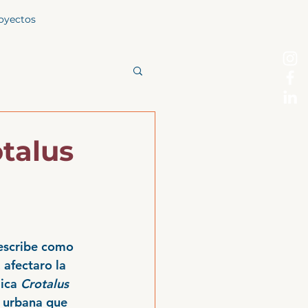
oyectos
otalus
describe como 
 afectaro la 
ica 
Crotalus 
a urbana que 